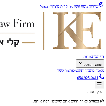
שדרות משה גושן 90, קרית מוצקין
· Waze
דף הבית
אודות
תחומי המשפט
מאמרים
הצלחות
הסמכות
צור קשר
054-925-0411
ייעוץ ראשוני
לא בטוחים לאיזה תחום אתם שייכים? דברו איתנו.